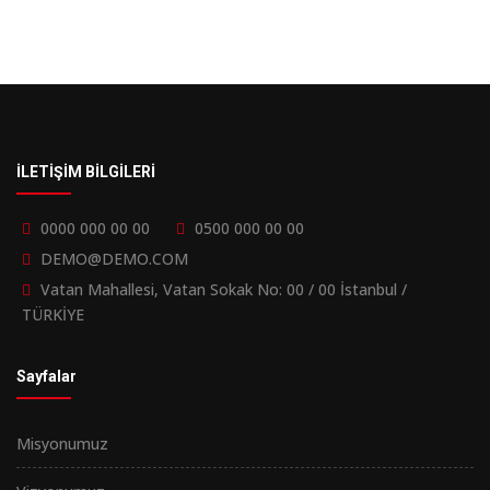
İLETİŞİM BİLGİLERİ
0000 000 00 00
0500 000 00 00
DEMO@DEMO.COM
Vatan Mahallesi, Vatan Sokak No: 00 / 00 İstanbul /
TÜRKİYE
Sayfalar
Misyonumuz