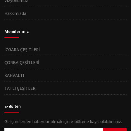
Vizyonumuz
Hakkımızda
Menülerimiz
IZGARA ÇEŞİTLERİ
ÇORBA ÇEŞİTLERİ
KAHVALTI
TATLI ÇEŞİTLERİ
E-Bülten
Gelişmelerden haberdar olmak için e-bültene kayıt olabilirsiniz.