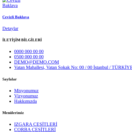
Cevizli Baklava
Detaylar
İLETİŞİM BİLGİLERİ
0000 000 00 00
0500 000 00 00
DEMO@DEMO.COM
Vatan Mahallesi, Vatan Sokak No: 00 / 00 İstanbul / TÜRKİY
Sayfalar
Misyonumuz
Vizyonumuz
Hakkımızda
Menülerimiz
IZGARA ÇEŞİTLERİ
ÇORBA ÇEŞİTLERİ