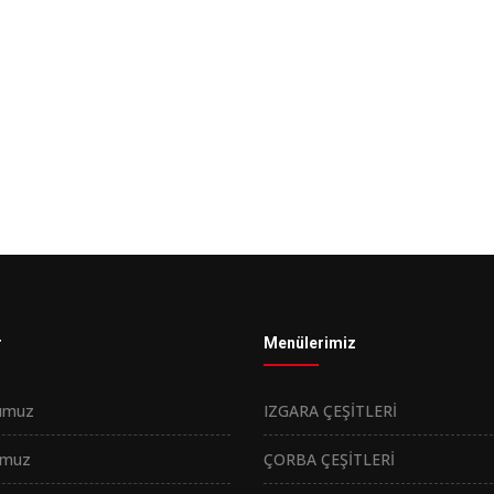
r
Menülerimiz
umuz
IZGARA ÇEŞİTLERİ
umuz
ÇORBA ÇEŞİTLERİ