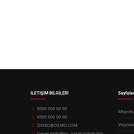
İLETİŞİM BİLGİLERİ
Sayfala
0000 000 00 00
Misyon
0500 000 00 00
Vizyon
DEMO@DEMO.COM
Vatan Mahallesi, Vatan Sokak No: