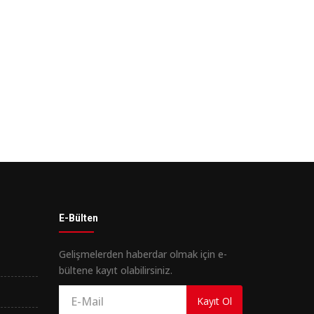
E-Bülten
Gelişmelerden haberdar olmak için e-
bültene kayıt olabilirsiniz.
Kayıt Ol